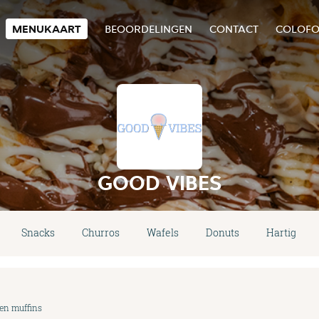
MENUKAART
BEOORDELINGEN
CONTACT
COLOF
GOOD VIBES
Snacks
Churros
Wafels
Donuts
Hartig
 en muffins