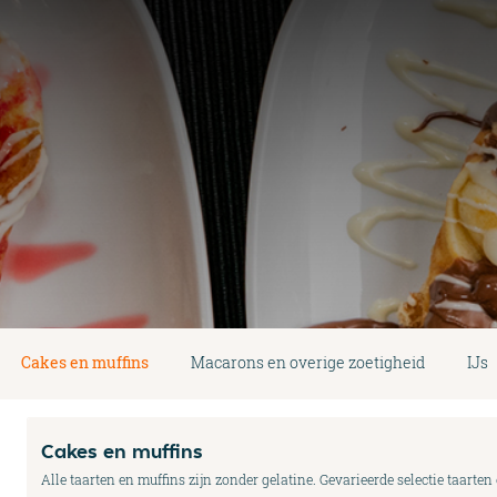
Cakes en muffins
Macarons en overige zoetigheid
IJs
Cakes en muffins
Alle taarten en muffins zijn zonder gelatine. Gevarieerde selectie taarten