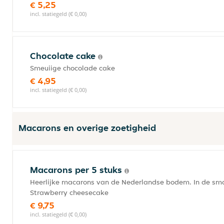
€ 5,25
incl. statiegeld (€ 0,00)
Chocolate cake
Smeuiige chocolade cake
€ 4,95
incl. statiegeld (€ 0,00)
Macarons en overige zoetigheid
Macarons per 5 stuks
Heerlijke macarons van de Nederlandse bodem. In de sma
Strawberry cheesecake
€ 9,75
incl. statiegeld (€ 0,00)