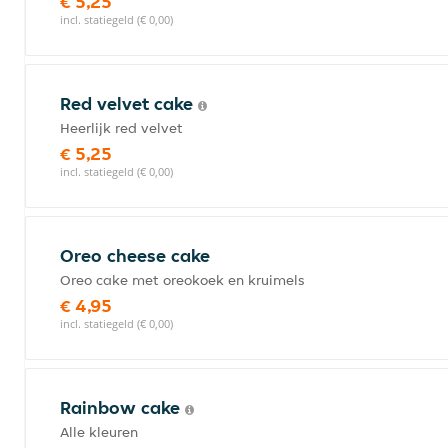
€ 5,25
incl. statiegeld (€ 0,00)
Red velvet cake
Heerlijk red velvet
€ 5,25
incl. statiegeld (€ 0,00)
Oreo cheese cake
Oreo cake met oreokoek en kruimels
€ 4,95
incl. statiegeld (€ 0,00)
Rainbow cake
Alle kleuren