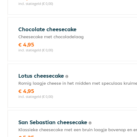
incl. statiegeld (€ 0,00)
Chocolate cheesecake
Cheesecake met chocoladelaag
€ 4,95
incl. statiegeld (€ 0,00)
Lotus cheesecake
Romig laagje cheese in het midden met speculaas kruim
€ 4,95
incl. statiegeld (€ 0,00)
San Sebastian cheesecake
Klassieke cheesecake met een bruin laagje bovenop en e