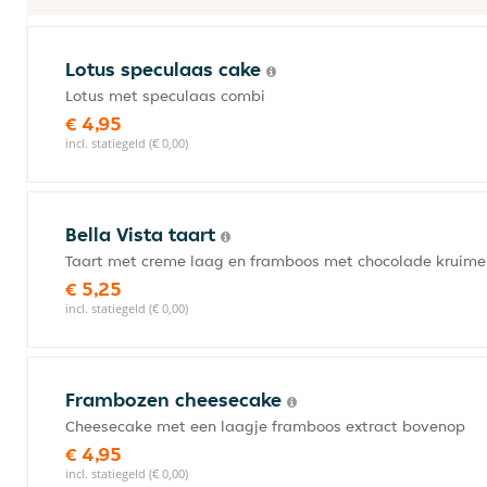
Lotus speculaas cake
Lotus met speculaas combi
€ 4,95
incl. statiegeld (€ 0,00)
Bella Vista taart
Taart met creme laag en framboos met chocolade kruime
€ 5,25
incl. statiegeld (€ 0,00)
Frambozen cheesecake
Cheesecake met een laagje framboos extract bovenop
€ 4,95
incl. statiegeld (€ 0,00)