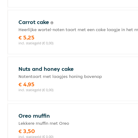
Carrot cake
Heerlijke wortel-noten taart met een cake laagje in het 
€ 5,25
incl. statiegeld (€ 0,00)
Nuts and honey cake
Notentaart met laagjes honing bovenop
€ 4,95
incl. statiegeld (€ 0,00)
Oreo muffin
Lekkere muffin met Oreo
€ 3,50
incl. statiegeld (€ 0,00)