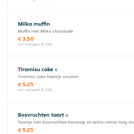
Milka muffin
Muffin met Milka chocolade
€ 3,50
incl. statiegeld (€ 0,00)
Tiramisu cake
Tiramisu cake heerlijk smullen
€ 5,25
incl. statiegeld (€ 0,00)
Bosvruchten taart
Taartje met bosvruchten bovenop en witte creme laag a
€ 5,25